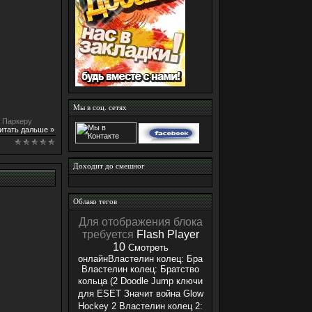
Мы в соц. сетях
у Паркеру
итать дальше »
Доходит до смешног
Облако тегов
Для отображения блока
требуется
Flash Player
10
Смотреть
онлайнВластелин колец: Бра
Властелин колец: Братство
кольца (2
Doodle Jump
ключи
для ESET
Значит война
Glow
Hockey 2
Властелин колец 2: