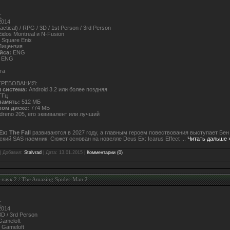
:
014
actical) / RPG / 3D / 1st Person / 3rd Person
idos Montreal и N-Fusion
Square Enix
ицензия
йса:
ENG
ENG
та
ТРЕБОВАНИЯ:
 система:
Android 3.2 или более поздняя
ГГц
память:
512 МБ
ком диске:
774 МБ
dreno 205, его эквивалент или лучший
Ex: The Fall
развиваются в 2027 году, а главным героем повествования выступает Бен
кий SAS наемник. Сюжет основан на новелле Deus Ex: Icarus Effect
...
Читать дальше 
| Добавил:
Stalvrad
| Дата:
13.01.2015
|
Комментарии (0)
паук 2 / The Amazing Spider-Man 2
:
014
3D / 3rd Person
ameloft
Gameloft