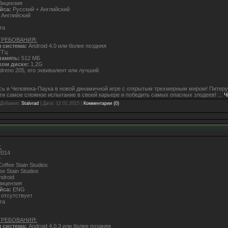
ицензия
йса:
Русский + Английский
Английский
та
ТРЕБОВАНИЯ:
 система:
Android 4.0 или более поздняя
ГГц
память:
512 МБ
ком диске:
1,2G
dreno 205, его эквивалент или лучший
сь в Человека-Паука в новой динамичной игре с открытым трехмерным миром! Питер
ти самое сложное испытание в своей карьере и победить самых опасных злодеев!
...
Ч
 Добавил:
Stalvrad
| Дата:
12.01.2015
|
Комментарии (0)
:
014
r
offee Stain Studios
ee Stain Studios
droid
ицензия
йса:
ENG
отсутствует
та
ТРЕБОВАНИЯ:
 система:
Android 4.0.3 или более поздняя