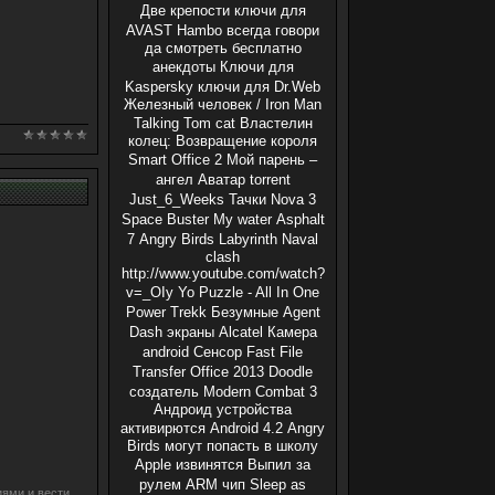
Две крепости
ключи для
AVAST
Hambo
всегда говори
да смотреть бесплатно
анекдоты
Ключи для
Kaspersky
ключи для Dr.Web
Железный человек / Iron Man
Talking Tom cat
Властелин
колец: Возвращение короля
Smart Office 2
Мой парень –
ангел
Аватар
torrent
Just_6_Weeks
Тачки
Nova 3
Space Buster
My water
Asphalt
7
Angry Birds
Labyrinth
Naval
clash
http://www.youtube.com/watch?
v=_OIy
Yo Puzzle - All In One
Power Trekk
Безумные
Agent
Dash
экраны
Alcatel
Камера
android
Сенсор
Fast File
Transfer
Office 2013
Doodle
создатель
Modern Combat 3
Андроид устройства
активирются
Android 4.2
Angry
Birds могут попасть в школу
Apple извинятся
Выпил за
рулем
ARM чип
Sleep as
ями и вести