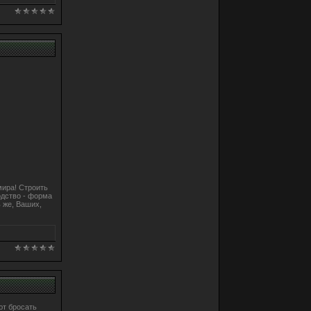
мира! Строить
одство - форма
 же, Ваших,
ют бросать