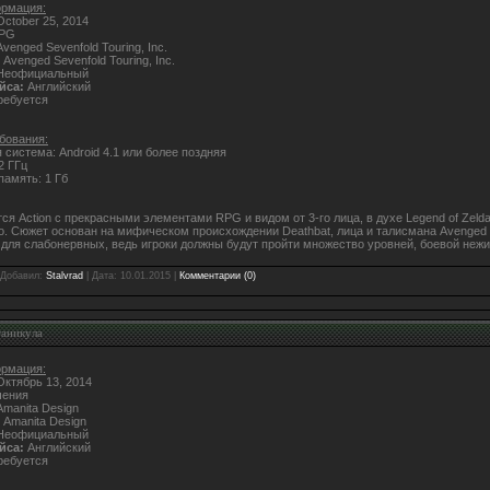
рмация:
ctober 25, 2014
RPG
venged Sevenfold Touring, Inc.
Avenged Sevenfold Touring, Inc.
еофициальный
йса:
Английский
ребуется
бования:
 система: Android 4.1 или более поздняя
2 ГГц
память: 1 Гб
ся Action с прекрасными элементами RPG и видом от 3-го лица, в духе Legend of Zelda,
lo. Сюжет основан на мифическом происхождении Deathbat, лица и талисмана Avenged 
 для слабонервных, ведь игроки должны будут пройти множество уровней, боевой неж
 Добавил:
Stalvrad
| Дата:
10.01.2015
|
Комментарии (0)
таникула
рмация:
ктябрь 13, 2014
ения
manita Design
Amanita Design
еофициальный
йса:
Английский
ребуется