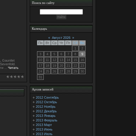
Поиск по сайту
Календарь
«
Август 2026
»
Пн
Вт
Ср
Чт
Пт
Сб
Вс
1
2
3
4
5
6
7
8
9
10
11
12
13
14
15
16
 Gauntlet
Sevenfold.
17
18
19
20
21
22
23
ити
...
Читать
24
25
26
27
28
29
30
31
Архив записей
2012 Сентябрь
2012 Октябрь
2012 Ноябрь
2012 Декабрь
2013 Январь
2013 Февраль
2013 Март
2013 Июнь
2013 Июль