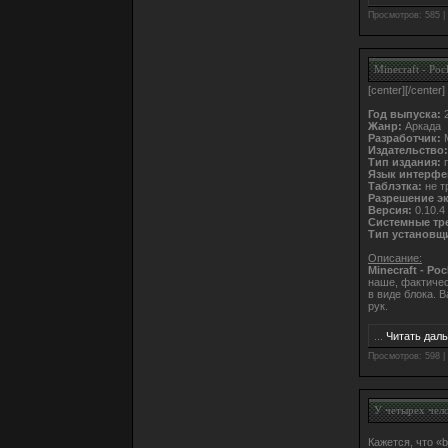
Просмотров: 585 |
Minecraft - Poc
[center]
[/center]
Год выпуска:
2
Жанр:
Аркада
Разработчик:
M
Издательство:
Тип издания:
п
Язык интерфе
Таблэтка:
не т
Разрешение э
Версия:
0.10.4
Системные тр
Тип установщ
Описание:
Minecraft - Poc
наше, фактичес
в виде блока. 
рук.
...
Читать дал
Просмотров: 598 |
У четырех чело
Кажется, что «