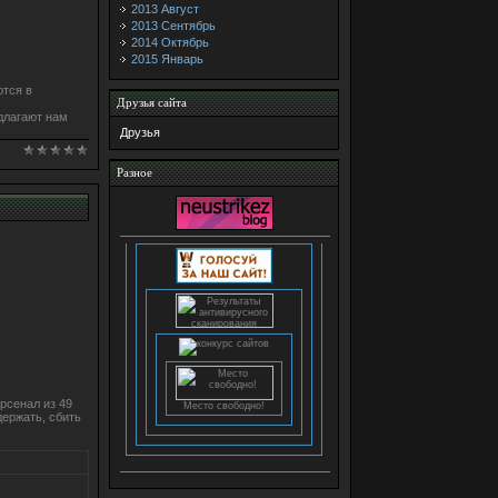
2013 Август
2013 Сентябрь
2014 Октябрь
2015 Январь
ются в
Друзья сайта
длагают нам
Друзья
Разное
Место свободно!
рсенал из 49
ержать, сбить