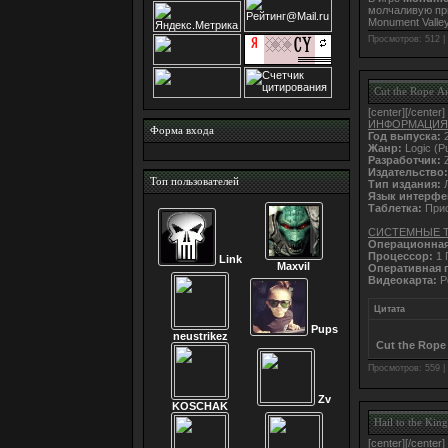
молчаливую пр
Monument Valle
Просмотров: 512 |
Cut the Rope А
[center]
[/center]
ИНФОРМАЦИЯ:[
Форма входа
Год выпуска:
2
Жанр:
Logic (P
Разработчик:
Z
Издательство:
Топ пользователей
Тип издания:
Л
Язык интерфе
Таблетка:
Прис
СИСТЕМНЫЕ 
Операционная
Процессор:
1 
Link
Maxvil
Оперативная 
Видеокарта:
P
Цитата
Pups
neustrikez
Cut the Rope
Просмотров: 559 |
Zv
KOSCHAK
Hail to the Kin
[center]
[/center]