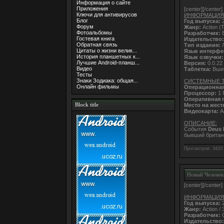
Информация о сайте
Приложения
[center]
[/center]
Ключи для антивирусов
ИНФОРМАЦИЯ
Блог
Год выпуска:
2
Форум
Жанр:
Action (T
Фотоальбомы
Разработчик:
E
Гостевая книга
Издательство:
Обратная связь
Тип издания:
Л
Цитаты о жизни велик...
Язык интерфе
История планшетных к...
Язык озвучки:
Лучшие Android-планш...
Версия:
0.0.22
Видео
Таблетка:
Вши
Тесты
Знаки Зодиака: общая...
СИСТЕМНЫЕ 
Онлайн фильмы
Операционная
Процессор:
1 
Оперативная 
Block title
Место на жест
Видеокарта:
A
ОПИСАНИЕ:
События
Deus 
бывший британс
Просмотров: 3420 
Новый Человек-
[center]
[/center]
ИНФОРМАЦИЯ
Год выпуска:
2
Жанр:
Action / 
Разработчик:
G
Издательство: