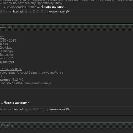
инцессу по потрясающе красивому миру.
y - это сюрреалистическ
...
Читать дальше »
 Добавил:
Stalvrad
| Дата:
12.01.2015
|
Комментарии (0)
нтология
/b]
010 - 2013
uzzle)
eptoLab
Chillingo
ицензия
йса:
RUS
утствует
ТРЕБОВАНИЯ:
 система:
Android Зависит от устройства
ГГц
память:
512 Мб
owerVR SGX540 или аналогичный
...
Читать дальше »
 Добавил:
Stalvrad
| Дата:
10.01.2015
|
Комментарии (0)
g Deathbat