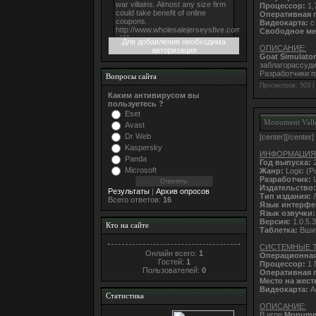
Процессор:
1,
Оперативная 
Видеокарта:
с
Свободное мес
Для добавления необходима
ОПИСАНИЕ:
авторизация
Goat Simulator
заблагорассуди
Разработчики п
Вопросы сайта
Просмотров: 503 |
Каким антивирусом вы
пользуетесь ?
Eset
Monument Vall
Avast
Dr Web
[center]
[/center]
Kaspersky
ИНФОРМАЦИЯ
Panda
Год выпуска:
2
Microsoft
Жанр:
Logic (Pu
Разработчик:
U
Издательство:
Результаты
|
Архив опросов
Тип издания:
Л
Всего ответов:
16
Язык интерфе
Язык озвучки:
Версия:
1.0.5.3
Кто на сайте
Таблетка:
Вши
СИСТЕМНЫЕ 
Онлайн всего:
1
Операционная
Гостей:
1
Процессор:
1 
Пользователей:
0
Оперативная 
Место на жест
Видеокарта:
A
Статистика
ОПИСАНИЕ:
В игре
Monumen