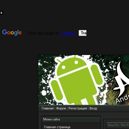
1
2
3
4
5
6
7
8
Главная
|
Форум
|
Регистрация
|
Вход
Меню сайта
Deus Ex: The Fa
Главная страница