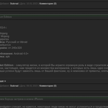
 Добавил:
Stalvrad
| Дата:
10.01.2015
|
Комментарии (0)
ket Edition
014 г.
ojang
Mojang
иратка
йса:
Русский от ifdroid
ребуется
крана:
от 240х320
ебования:
Android 4.0+
ика:
apk
ket Edition
- симулятор жизни, в которой Вы играете огромную роль в виде строителя 
ки, настоящее, нам придется из множества материалов, у которых есть лишь одно сх
Ваши успехи будут зависеть лишь от Вашей фантазии, ну и немножко от прямоты, опять
ьше »
 Добавил:
Stalvrad
| Дата:
09.01.2015
|
Комментарии (0)
век борода застряла в новом iPhones
bendgate» стихает, но кажется, некоторые люди никак не могут успокоиться и продолжа