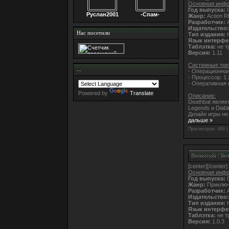
Основная инфо
Год выпуска:
O
Руслан2001
-Спам-
Жанр:
Action 
Разработчик:
A
Издательство:
Нас посетили
Тип издания:
Н
Язык интерфе
Таблэтка:
не т
Версия:
1.11
Системные тре
...
- Операционная
- Процессор: 1.
- Оперативная 
Powered by
Translate
Описание:
Deathbat являет
Legends и Diab
Дизайн игры не
дальше »
Просмотров: 488 |
Botanicula / Бо
[center]
[/center]
Основная инфо
Год выпуска:
О
Жанр:
Приключ
Разработчик:
A
Издательство:
Тип издания:
Н
Язык интерфе
Таблэтка:
не т
Версия:
1.0.3