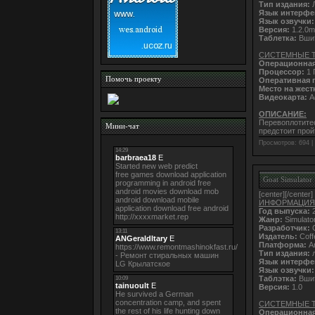
Тип издания:
Л
Язык интерфе
Язык озвучки:
Версия:
1.2.0m
Таблетка:
Вши
СИСТЕМНЫЕ 
Операционная
Процессор:
1 
Помочь проекту
Оперативная 
Место на жест
Видеокарта:
A
ОПИСАНИЕ:
Перевоплотите
Мини-чат
предстоит прой
Просмотров: 694 |
Goat Simulator
[center]
[/center]
ИНФОРМАЦИЯ
Год выпуска:
2
Жанр:
Simulato
Разработчик:
C
Издатель:
Coff
Платформа:
An
Тип издания:
л
Язык интерфе
Язык озвучки:
Таблэтка:
Вши
Версия:
1.0
СИСТЕМНЫЕ 
Операционная