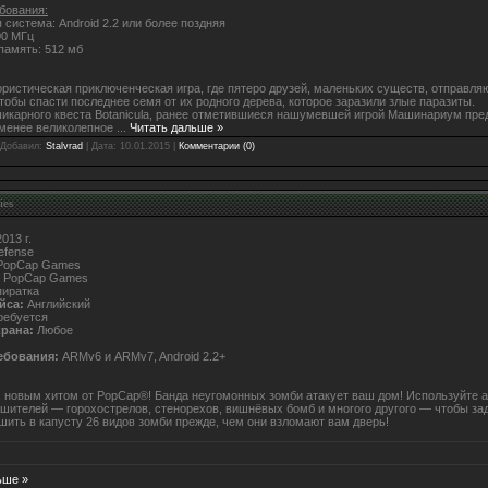
бования:
 система: Android 2.2 или более поздняя
00 МГц
память: 512 мб
мористическая приключенческая игра, где пятеро друзей, маленьких существ, отправля
тобы спасти последнее семя от их родного дерева, которое заразили злые паразиты.
шикарного квеста Botanicula, ранее отметившиеся нашумевшей игрой Машинариум пре
 менее великолепное
...
Читать дальше »
 Добавил:
Stalvrad
| Дата:
10.01.2015
|
Комментарии (0)
ies
013 г.
efense
opCap Games
PopCap Games
иратка
йса:
Английский
ребуется
крана:
Любое
ебования:
ARMv6 и ARMv7, Android 2.2+
 новым хитом от PopCap®! Банда неугомонных зомби атакует ваш дом! Используйте а
шителей — горохострелов, стенорехов, вишнёвых бомб и многого другого — чтобы зад
ошить в капусту 26 видов зомби прежде, чем они взломают вам дверь!
ьше »