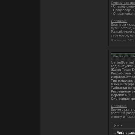
Системные тре
- Операционная
- Процессор: 8
- Оперативная 
Описание:
Botanicula - ю
путешествие, ч
Разработчики 
свое новое, не
Просмотров: 537 |
Plants vs. Zomb
[center]
[/center]
Год выпуска:
2
Жанр:
Tower D
Разработчик:
P
Издательство:
Тип издания:
п
Язык интерфе
Таблэтка:
не т
Разрешение э
Версия:
6.0.0
Системные тр
Описание:
Время сажать с
растений-разру
с толку и покр
Цитата
...
Читать дал