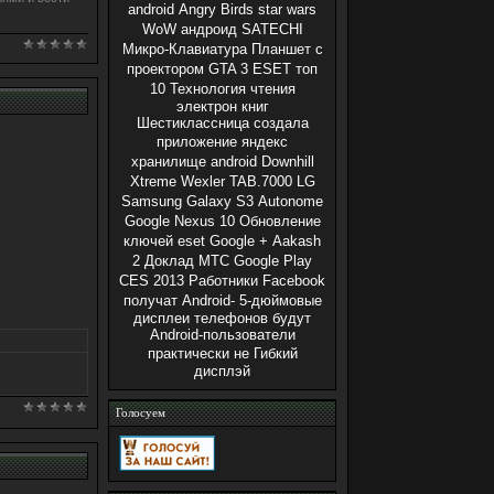
android
Angry Birds star wars
WoW андроид
SATECHI
Микро-Клавиатура
Планшет с
проектором
GTA 3
ESET
топ
10
Технология чтения
электрон книг
Шестиклассница создала
приложение
яндекс
хранилище
android
Downhill
Xtreme
Wexler TAB.7000
LG
Samsung Galaxy S3
Autonome
Google Nexus 10
Обновление
ключей eset
Google +
Aakash
2
Доклад МТС
Google Play
CES 2013
Работники Facebook
получат Android-
5-дюймовые
дисплеи телефонов будут
Android-пользователи
практически не
Гибкий
дисплэй
Голосуем