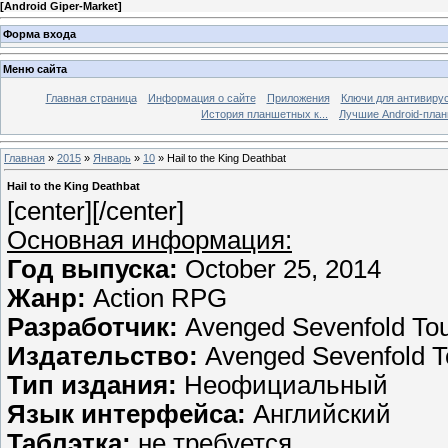
[
Android Giper-Market
]
Форма входа
Меню сайта
Главная страница
Информация о сайте
Приложения
Ключи для антивиру
История планшетных к...
Лучшие Android-план
Главная
»
2015
»
Январь
»
10
» Hail to the King Deathbat
Hail to the King Deathbat
[center]
[/center]
Основная информация:
Год выпуска:
October 25, 2014
Жанр:
Action RPG
Разработчик:
Avenged Sevenfold Tour
Издательство:
Avenged Sevenfold To
Тип издания:
Неофициальный
Язык интерфейса:
Английский
Таблэтка:
не требуется