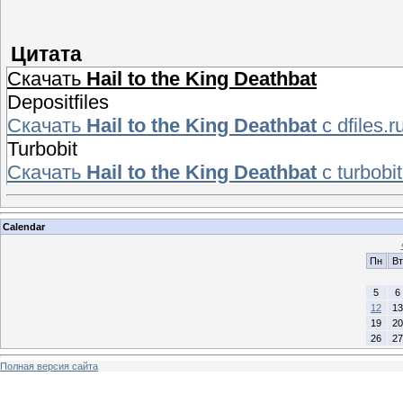
Цитата
Cкачать
Hail to the King Deathbat
Depositfiles
Скачать
Hail to the King Deathbat
с dfiles
Turbobit
Скачать
Hail to the King Deathbat
с turbob
Calendar
Пн
Вт
5
6
12
13
19
20
26
27
Полная версия сайта