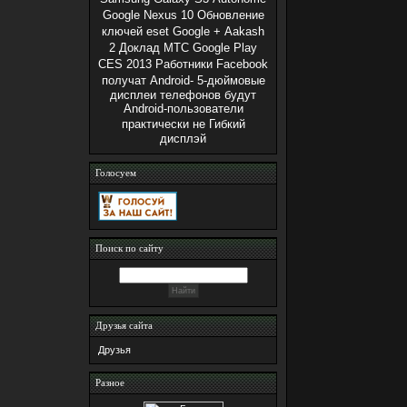
Google Nexus 10
Обновление
ключей eset
Google +
Aakash
2
Доклад МТС
Google Play
CES 2013
Работники Facebook
получат Android-
5-дюймовые
дисплеи телефонов будут
Android-пользователи
практически не
Гибкий
дисплэй
Голосуем
Поиск по сайту
Друзья сайта
Друзья
Разное