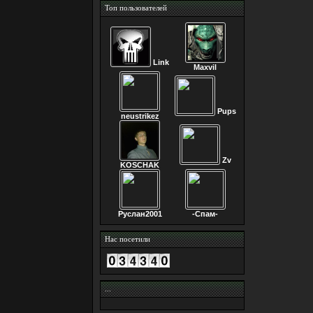
Топ пользователей
Link
Maxvil
Pups
neustrikez
Zv
KOSCHAK
Руслан2001
-Спам-
Нас посетили
...