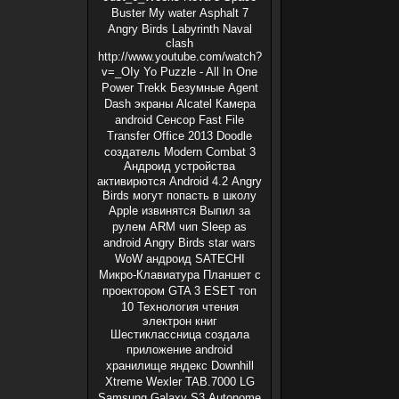
Buster
My water
Asphalt 7
Angry Birds
Labyrinth
Naval
clash
http://www.youtube.com/watch?
v=_OIy
Yo Puzzle - All In One
Power Trekk
Безумные
Agent
Dash
экраны
Alcatel
Камера
android
Сенсор
Fast File
Transfer
Office 2013
Doodle
создатель
Modern Combat 3
Андроид устройства
активирются
Android 4.2
Angry
Birds могут попасть в школу
Apple извинятся
Выпил за
рулем
ARM чип
Sleep as
android
Angry Birds star wars
WoW андроид
SATECHI
Микро-Клавиатура
Планшет с
проектором
GTA 3
ESET
топ
10
Технология чтения
электрон книг
Шестиклассница создала
приложение
android
хранилище
яндекс
Downhill
Xtreme
Wexler TAB.7000
LG
Samsung Galaxy S3
Autonome