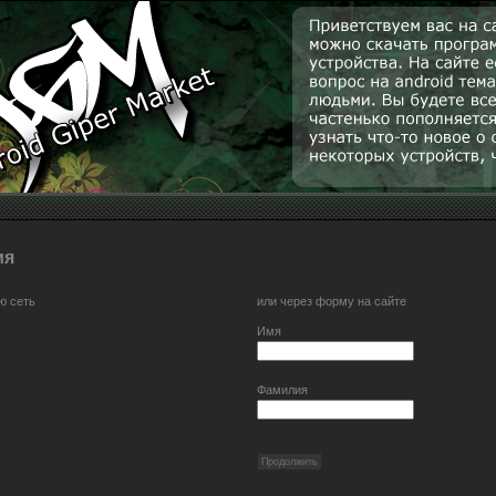
ия
ю сеть
или через форму на сайте
Имя
Фамилия