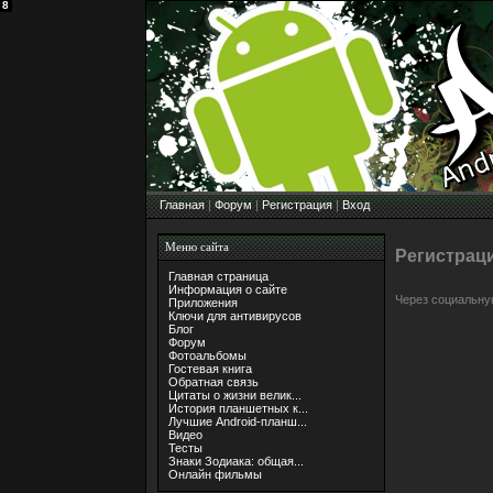
1
2
3
4
5
6
7
8
Главная
|
Форум
|
Регистрация
|
Вход
Меню сайта
Регистрац
Главная страница
Информация о сайте
Через социальну
Приложения
Ключи для антивирусов
Блог
Форум
Фотоальбомы
Гостевая книга
Обратная связь
Цитаты о жизни велик...
История планшетных к...
Лучшие Android-планш...
Видео
Тесты
Знаки Зодиака: общая...
Онлайн фильмы