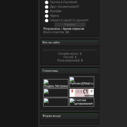
Группа в Facebook
Друг посоветывал!!!
Rambler
Nigma
Нашел в какой то группе!!!
Результаты
|
Архив опросов
Всего ответов:
10
Кто на сайте
Онлайн всего:
1
Гостей:
1
Пользователей:
0
Статистика
Форма входа