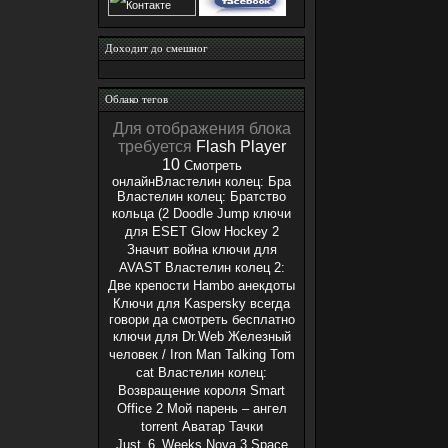
Доходит до смешног
Облако тегов
Для отображения блока
требуется
Flash Player
10
Смотреть
онлайнВластелин колец: Бра
Властелин колец: Братство
кольца (2
Doodle Jump
ключи
для ESET
Glow Hockey 2
Значит война
ключи для
AVAST
Властелин колец 2:
Две крепости
Hambo
анекдоты
Ключи для Kaspersky
всегда
говори да смотреть бесплатно
ключи для Dr.Web
Железный
человек / Iron Man
Talking Tom
cat
Властелин колец:
Возвращение короля
Smart
Office 2
Мой парень – ангел
torrent
Аватар
Тачки
Just_6_Weeks
Nova 3
Space