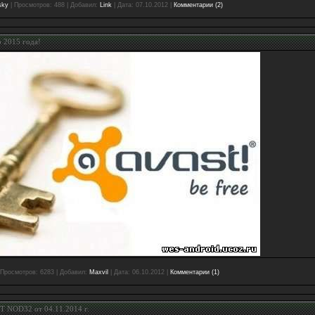
sky
|
Просмотров:
488
|
Добавил:
Link
|
Дата:
07.10.2012
|
Комментарии (2)
 2015 года!
Просмотров:
6283
|
Добавил:
Maxvil
|
Дата:
06.10.2012
|
Комментарии (1)
T NOD32 от 04.11.2014 г.