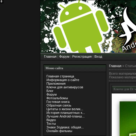
1
2
3
4
5
6
7
8
Главная
|
Форум
|
Регистрация
|
Вход
Главная
»
Статьи
Меню сайта
Всего материалов
Главная страница
Показано матери
Информация о сайте
Приложения
Ключи для антивирусов
Ключи для Dr 
Блог
Форум
Фотоальбомы
Гостевая книга
Обратная связь
Цитаты о жизни велик...
История планшетных к...
Лучшие Android-планш...
Видео
Тесты
Знаки Зодиака: общая...
Онлайн фильмы