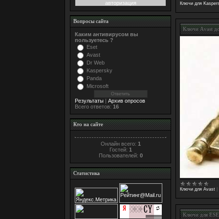
авторизация
Ключи для Kasper
Вопросы сайта
Ключи Аvast до
Каким антивирусом вы
пользуетесь ?
Eset
Avast
Dr Web
Kaspersky
Panda
Microsoft
Результаты
|
Архив опросов
Всего ответов:
16
Кто на сайте
Онлайн всего:
1
Гостей:
1
Пользователей:
0
Статистика
Ключи для Avast
|
Ключи для ESE