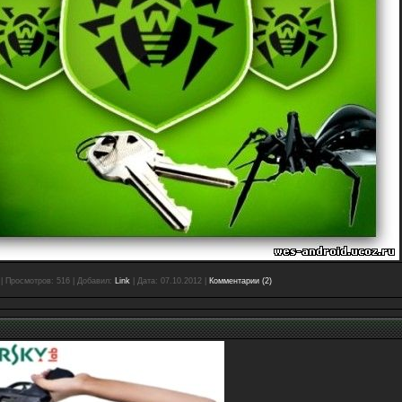
|
Просмотров:
516
|
Добавил:
Link
|
Дата:
07.10.2012
|
Комментарии (2)