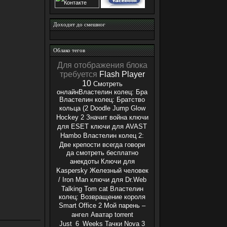
Доходит до смешног
Облако тегов
Для отображения блока
требуется
Flash Player
10
Смотреть
онлайнВластелин колец: Бра
Властелин колец: Братство
кольца (2
Doodle Jump
Glow
Hockey 2
Значит война
ключи
для ESET
ключи для AVAST
Hambo
Властелин колец 2:
Две крепости
всегда говори
да смотреть бесплатно
анекдоты
Ключи для
Kaspersky
Железный человек
/ Iron Man
ключи для Dr.Web
Talking Tom cat
Властелин
колец: Возвращение короля
Smart Office 2
Мой парень –
ангел
Аватар
torrent
Just_6_Weeks
Тачки
Nova 3