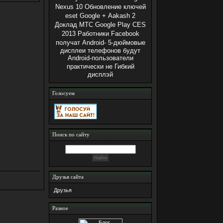
Nexus 10
Обновление ключей
eset
Google +
Aakash 2
Доклад МТС
Google Play
CES
2013
Работники Facebook
получат Android-
5-дюймовые
дисплеи телефонов будут
Android-пользователи
практически не
Гибкий
дисплэй
Голосуем
Поиск по сайту
Друзья сайта
Друзья
Разное