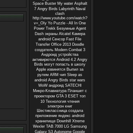
Space Buster
My water
Asphalt
7
Angry Birds
Labyrinth
Naval
clash
http://www.youtube.com/watch?
v=_OIy
Yo Puzzle - All In One
Power Trekk
Безумные
Agent
Dash
экраны
Alcatel
Камера
android
Сенсор
Fast File
Transfer
Office 2013
Doodle
создатель
Modern Combat 3
Андроид устройства
активирются
Android 4.2
Angry
Birds могут попасть в школу
Apple извинятся
Выпил за
рулем
ARM чип
Sleep as
android
Angry Birds star wars
WoW андроид
SATECHI
Микро-Клавиатура
Планшет с
проектором
GTA 3
ESET
топ
10
Технология чтения
электрон книг
Шестиклассница создала
приложение
яндекс
android
хранилище
Downhill Xtreme
Wexler TAB.7000
LG
Samsung
Galaxy S3
Autonome
Google