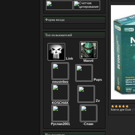
Форма входа
Топ пользователей
Link
Maxvil
Pups
neustrikez
Zv
KOSCHAK
Ключи для Eset
|
П
Руслан2001
-Спам-
Нас посетили