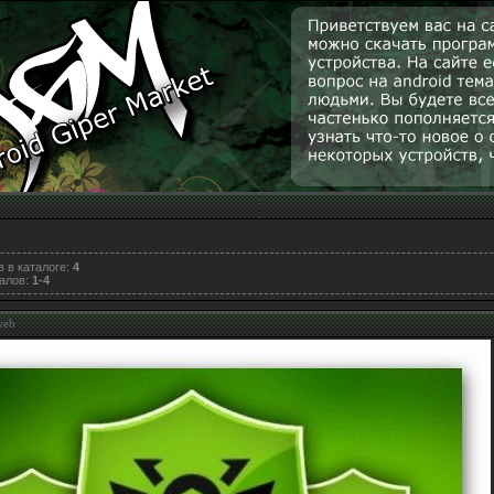
 в каталоге
:
4
алов
:
1-4
web