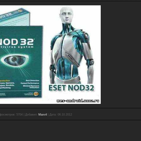
росмотров:
5704
|
Добавил:
Maxvil
|
Дата:
06.10.2012