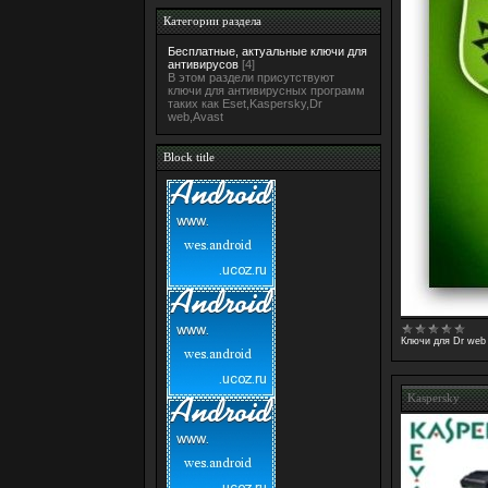
Категории раздела
Бесплатные, актуальные ключи для
антивирусов
[4]
В этом раздели присутствуют
ключи для антивирусных программ
таких как Eset,Kaspersky,Dr
web,Avast
Block title
Ключи для Dr web
Kaspersky